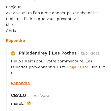
poser sur cet article ? Vous êtes au bon endroit !
Alternative:
Bonjour,
Avez-vous un lien à me donner pour acheter les
tablettes filaires que vous présentez ?
Merci,
Nom / pseudo
*
Chris
Répondre
Philodendrey | Les Pothos
- 12/04/2023
Adresse email
*
Hello ! Merci pour votre commentaire. Les
tablettes proviennent du site
Regalraum
. Bon DIY
!
Répondre
Votre commentaire
*
CBALO
- 18/04/2023
merci…