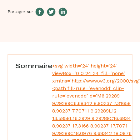
Partager sur
Sommaire
<svg width='24' height='24'
viewBox='0 0 24 24' fill='none'
xmlns='http://www.w3.org/2000/svg
<path fill-rule='evenodd' clip-
rule='evenodd' d='M6.29289
9.29289C6.68342 8.90237 7.31658
8.90237 7.70711 9.29289L12
13.5858L16.2929 9.29289C16.6834
8.90237 17.3166 8.90237 17.7071
9.29289C18.0976 9.68342 18.0976