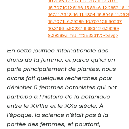
10.3166 17.7071 10.7071L12.7071
15.7071C12.5196 15.8946 12.2652 16 1
16C11.7348 16 11.4804 15.8946 11.292
15.7071L6.29289 10.7071C5.90237
10.3166 5.90237 9.68342 6.29289
9.29289Z' fill='#2E3331'/></svg>
En cette journée internationale des
droits de la femme, et parce qu’ici on
parle principalement de plantes, nous
avons fait quelques recherches pour
dénicher 5 femmes b
otanistes
qui ont
participé à l’histoire de la botanique
entre le XVIIIe et le XXe siècle. À
l’époque, la science n’était pas à la
portée des femmes, et pourtant,