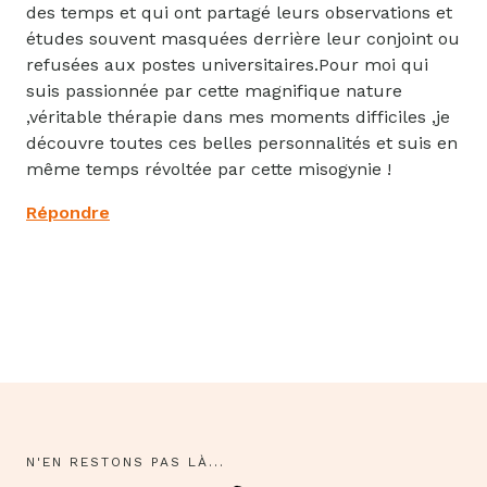
des temps et qui ont partagé leurs observations et
études souvent masquées derrière leur conjoint ou
refusées aux postes universitaires.Pour moi qui
Enregistrer mon nom et mon e-mail dans le
suis passionnée par cette magnifique nature
navigateur pour mon prochain commentaire.
,véritable thérapie dans mes moments difficiles ,je
découvre toutes ces belles personnalités et suis en
même temps révoltée par cette misogynie !
Répondre
N'EN RESTONS PAS LÀ...