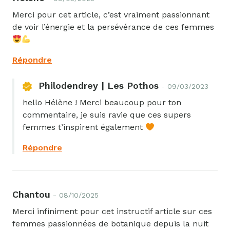
Un retour à nous faire ? Une question à nous
poser sur cet article ? Vous êtes au bon endroit !
Alternative:
Merci pour cet article, c’est vraiment passionnant
de voir l’énergie et la persévérance de ces femmes
Nom / pseudo
*
Répondre
Philodendrey | Les Pothos
- 09/03/2023
hello Hélène ! Merci beaucoup pour ton
Adresse email
*
commentaire, je suis ravie que ces supers
femmes t’inspirent également
Répondre
Votre commentaire
*
Chantou
- 08/10/2025
Merci infiniment pour cet instructif article sur ces
femmes passionnées de botanique depuis la nuit