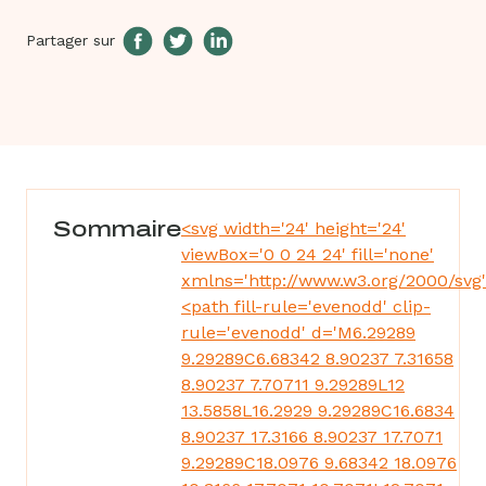
Partager sur
Sommaire
<svg width='24' height='24'
viewBox='0 0 24 24' fill='none'
xmlns='http://www.w3.org/2000/svg
<path fill-rule='evenodd' clip-
rule='evenodd' d='M6.29289
9.29289C6.68342 8.90237 7.31658
8.90237 7.70711 9.29289L12
13.5858L16.2929 9.29289C16.6834
8.90237 17.3166 8.90237 17.7071
9.29289C18.0976 9.68342 18.0976